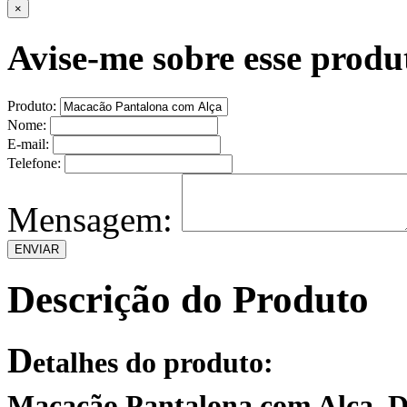
×
Avise-me sobre esse produ
Produto:
Nome:
E-mail:
Telefone:
Mensagem:
Descrição do Produto
D
etalhes do produto:
Macacão Pantalona com Alça De