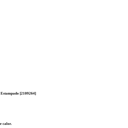
o Estampado [2109264]
e calor.