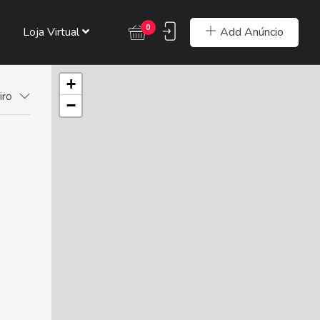
0
Add Anúncio
Loja Virtual
+
iro
−