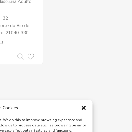
asculina Adulto
o, 32
orte do Rio de
eiro, 21040-330
63
e Cookies
on. We do this to improve browsing experience and
allow us to process data such as browsing behavior
rsely affect certain features and functions.