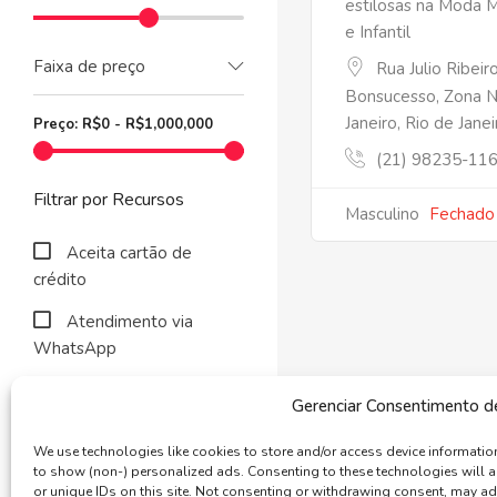
estilosas na Moda M
e Infantil
Faixa de preço
Rua Julio Ribeir
Bonsucesso, Zona N
Janeiro, Rio de Jan
Preço:
R$
0
-
R$
1,000,000
(21) 98235-11
Filtrar por Recursos
Masculino
Fechado
Aceita cartão de
crédito
Atendimento via
WhatsApp
Descontos A Vista
Gerenciar Consentimento d
Envia Para Todo o
We use technologies like cookies to store and/or access device informati
Brasil
to show (non-) personalized ads. Consenting to these technologies will 
or unique IDs on this site. Not consenting or withdrawing consent, may adve