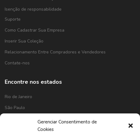
Isenção de responsabilidade
Suporte
Como Cadastrar Sua Empresa
Inserir Sua Coleção
Relacionamento Entre Compradores e Vendedores
Contate-nos
Encontre nos estados
Rio de Janeiro
São Paulo
Minas Gerais
Gerenciar Consentimento de
Cookies
Goiás