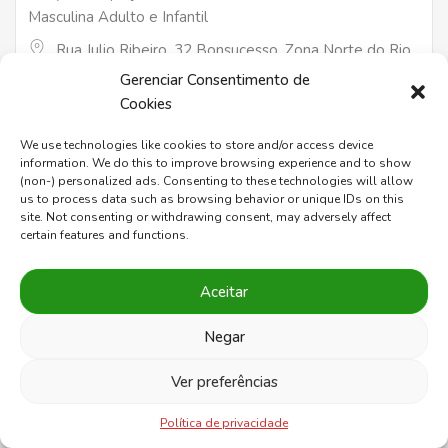
Masculina Adulto e Infantil
Rua Julio Ribeiro, 32 Bonsucesso, Zona Norte do Rio
de Janeiro, Rio de Janeiro, 21040-330
Gerenciar Consentimento de
Cookies
(21) 98235-1163
We use technologies like cookies to store and/or access device
Masculino
Fechado
information. We do this to improve browsing experience and to show
(non-) personalized ads. Consenting to these technologies will allow
us to process data such as browsing behavior or unique IDs on this
site. Not consenting or withdrawing consent, may adversely affect
certain features and functions.
Aceitar
Negar
Ver preferências
Política de privacidade