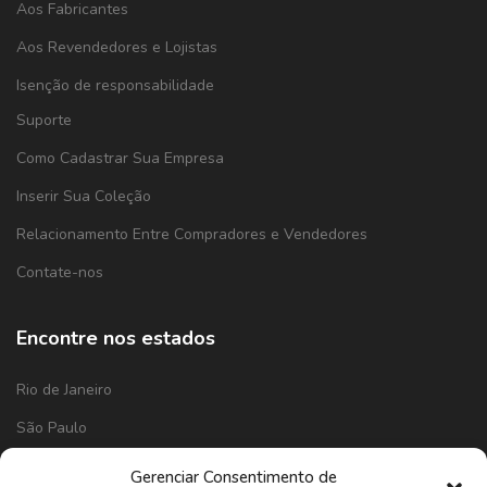
Aos Fabricantes
Aos Revendedores e Lojistas
Isenção de responsabilidade
Suporte
Como Cadastrar Sua Empresa
Inserir Sua Coleção
Relacionamento Entre Compradores e Vendedores
Contate-nos
Encontre nos estados
Rio de Janeiro
São Paulo
Minas Gerais
Gerenciar Consentimento de