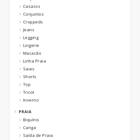
Veja Mais:
Casacos
Como Ganhar Dinheiro?
Conjuntos
Venda de Biquínis para o Verão
Croppeds
Jeans
Legging
Lingerie
Macacão
Linha Praia
Saias
Shorts
Top
Tricot
Inverno
PRAIA
Biquínis
Canga
Saída de Praia