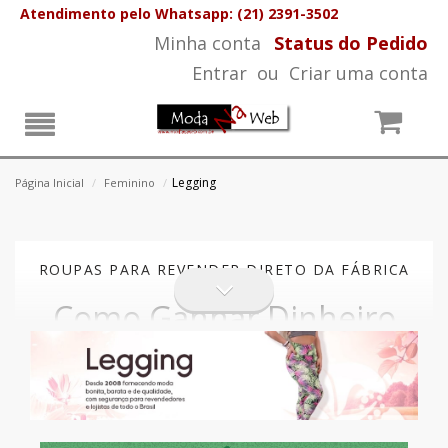
Atendimento pelo Whatsapp: (21) 2391-3502
Minha conta
Status do Pedido
Entrar
ou
Criar uma conta
Legging
Página Inicial
/
Feminino
/
ROUPAS PARA REVENDER DIRETO DA FÁBRICA
Como Ganhar Dinheiro
Revendendo Roupas
Fitness. Tenha Uma
Renda Extra Com Alto