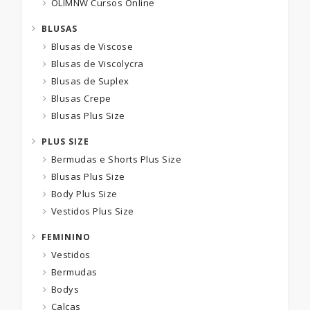
OLIMNW Cursos Online
tecidos, tudo para serem duradouras e
BLUSAS
confortáveis.
Blusas de Viscose
Blusas de Viscolycra
Blusas de Suplex
A marca também oferece a comodidade do
Blusas Crepe
revendedor não precisar se deslocar para
Blusas Plus Size
comprar. Isso porque o revendedor que
PLUS SIZE
quiser adquirir as peças, pode comprar
Bermudas e Shorts Plus Size
online via loja virtual Moda na Web. Lá é
Blusas Plus Size
possível conferir os modelos e cores, e
Body Plus Size
fazer suas escolhas sem sair de casa. Além
Vestidos Plus Size
de comprar produtos de qualidade, a
escolha é feita via internet e os produtos
FEMININO
chegam na sua casa.
Vestidos
Bermudas
Bodys
Calças