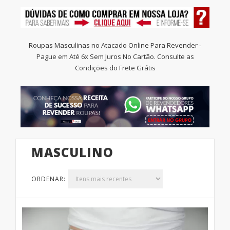
Mais Altos
Roupas Masculinas no Atacado Online Para Revender -
Pague em Até 6x Sem Juros No Cartão. Consulte as
Sabe o que faz a sua cliente comprar mais
Condições do Frete Grátis
de você? Sua simpatia, atenção para com
ela, sua venda consultiva, sua facilidade de
pagamento e variedade de produtos, mas
não pode faltar o seu conhecimento para
uma boa consultoria de moda.
MASCULINO
Jeans estampado é a Moda para todos os
gostos, seguem as dicas:
ORDENAR:
O jeans estampado foi mais que uma