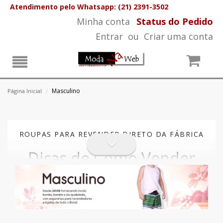
Atendimento pelo Whatsapp: (21) 2391-3502
Minha conta
Status do Pedido
Entrar
ou
Criar uma conta
Masculino
Página Inicial
/
ROUPAS PARA REVENDER DIRETO DA FÁBRICA
Dicas de Como Vender
Mais Para Clientes
Exigentes e Ganhar
Dinheiro com Lucros