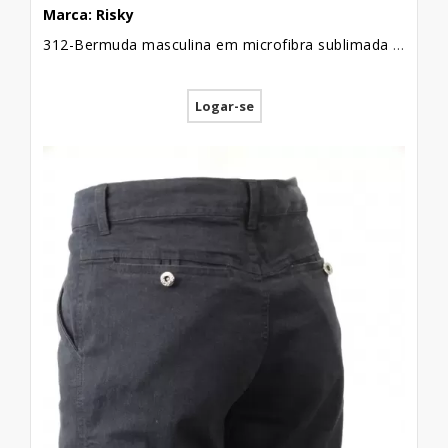
Marca: Risky
312-Bermuda masculina em microfibra sublimada com viés lateral listrada amarelo, preto e branco
Logar-se