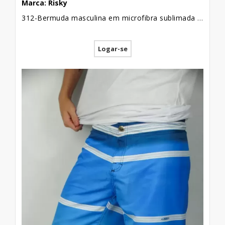
modelos de calças.
Marca: Risky
312-Bermuda masculina em microfibra sublimada com viés lateral listrada cinza chumbo, branco e azul
Para o mundo da moda, este tipo de peça
Logar-se
reinventável é um adianto para as grandes
produções. Basta mudar a estampa e
pronto! Consegue-se uma nova peça. Você
que é revendedor e deseja investir na
revenda destas peças, pode ficar
despreocupado porque a moda é
inteiramente a favor do jeans estampado. É
para faturar em qualquer época e em
qualquer estação!
Veja Mais:
Saiba Com Ganhar Mais
Dinheiro Com Revenda de Roupas que no