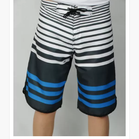
descoberta para o Alto Verão. Esta
tendência invadiu as outras estações com
reajustes de cores e estampas. Aí é que
está a mágica desta peça: é útil em
diversas épocas. É uma moda reciclável
com uma releitura dos novos tempos e que
pode ser reinventada a todo o momento, já
que é baseada na pesquisa de tendências
gerais, principalmente de estampas.
São diversos padrões e estilos de
estamparias que encantam as mulheres.
Tem de tudo: tie-dye, animal print, poá,
étnica e até a mais inovadora e moderna
estampa azulejo português. Não é uma
tendência somente para o jeans, já que a
moda acabou pegando para diversos