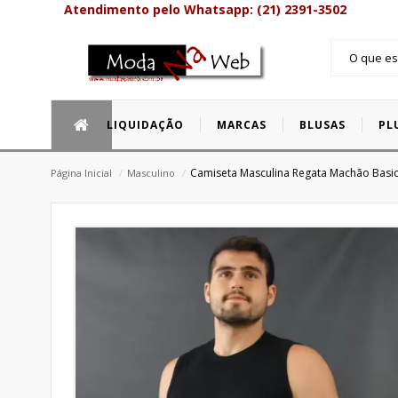
Atendimento pelo Whatsapp: (21) 2391-3502
LIQUIDAÇÃO
MARCAS
BLUSAS
PL
OLIMNW Cursos Online
Bermudas e S
Camiseta Masculina Regata Machão Basic
Página Inicial
/
Masculino
/