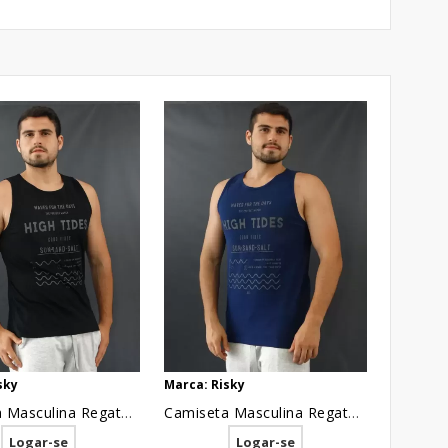
sky
Marca: Risky
Camiseta Masculina Regata Estampada Ondas Preto [2010031]
Camiseta Masculina Regata Estampada Ondas Azul Marinho [2010029]
Logar-se
Logar-se