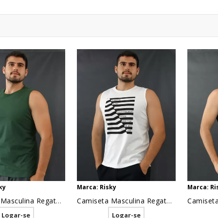
ky
Marca: Risky
Marca: Ri
Camiseta Masculina Regata Machão Basic Verde [2010040]
Camiseta Masculina Regata Estampada Listras Everything is Fine Branco [2010026]
Logar-se
Logar-se