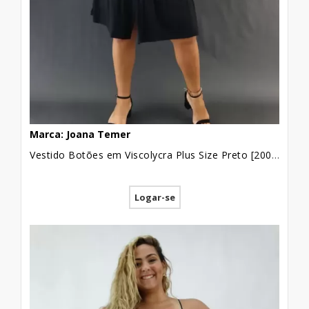
revenda de peças do mercado atacadista, o
ideal é pesquisar qual o pólo de produção
mais próximo de você e a cidade que
concentra as vendas dessa região de
produção. Verifique as normas para a
compra das peças e tudo aquilo que você
precisa seguir para começar a investir
nesse sistema.
Marca: Joana Temer
Vestido Botões em Viscolycra Plus Size Preto [2009152]
Você pode mudar a sua vida começando de
Logar-se
forma simples e prática com a revenda de
peças de atacado. E se você quer ter mais
informação a respeito desse sistema de
compra e venda, pode conferir outros
artigos que preparamos para você, como
por exemplo, o artigo que trata de troca de