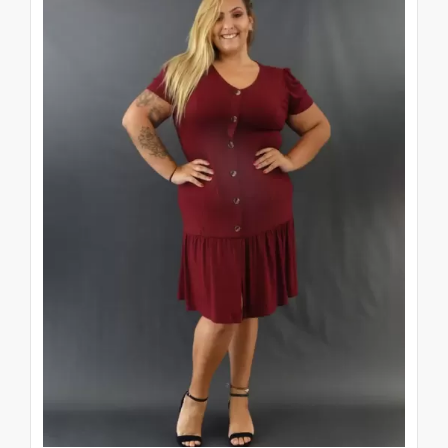
realizam as suas compras no mercado de
atacado. Nesses locais os preços das peças
são muito inferiores aos preços que
encontramos nas lojas longes dos pólos de
produção. Isso permite que o vendedor
busque as peças e trabalhe com a revenda
das mesmas, que podem ser entregues a
seus clientes com preço de até 100% sobre
o valor pago.
Esse tipo de trabalho de revenda das
roupas de atacados, pode ser adotado
como um complemento para os ganhos
financeiros de alguém e até mesmo ser
responsável por todo o ganho financeiro
dessa pessoa.