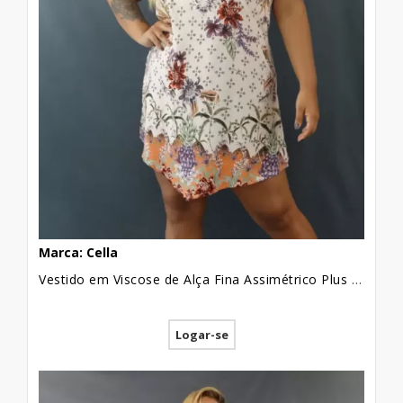
concentrados em cidades consideradas
pólos de produção. Esses pólos geralmente
envolvem várias cidades que trabalham na
costura e confecção de artigos de moda
que são enviados diretamente para esses
mercados de atacado. São lojas e
principalmente shoppings que se
concentram e uma única cidade reunindo
as produções de toda a região. O intuito
desses atacados é dispor para a venda a
produção das empresas regionais.
Marca: Cella
Vestido em Viscose de Alça Fina Assimétrico Plus Size Rose Flores Detalhes Coral [1912010]
Pessoas que buscam trabalhar no setor de
moda, por opção, porque estão
Logar-se
desempregados ou querem ser
independentes, vão até essas cidades e