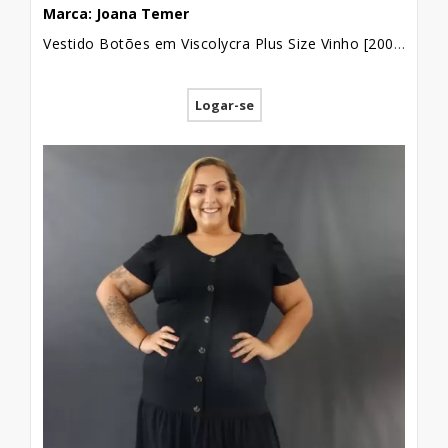
Marca: Joana Temer
Vestido Botões em Viscolycra Plus Size Vinho [2009153]
Quando adotada de forma séria e
responsável, a revenda de peças de
Logar-se
atacado pode se tornar até mesmo um
negócio sólido. Muitas pessoas que
começaram com a revenda de roupas de
forma autônoma e se deram bem nesse
processo, já optaram pela criação de
empresas que trabalham com base no
mercado atacadista. Isso também facilitou
o trabalho de pessoas que desejam investir
no mundo da moda e não sabiam como
começar.
Se você tem interesse em trabalhar com