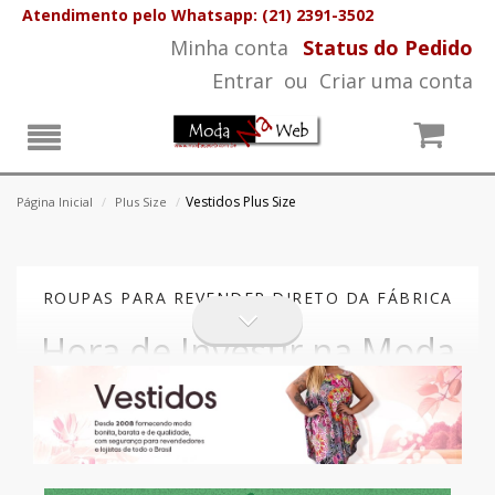
Atendimento pelo Whatsapp: (21) 2391-3502
Minha conta
Status do Pedido
Entrar
ou
Criar uma conta
Vestidos Plus Size
Página Inicial
/
Plus Size
/
ROUPAS PARA REVENDER DIRETO DA FÁBRICA
Hora de Investir na Moda
e Ganhar Dinheiro