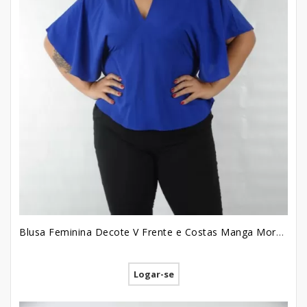
Blusa Feminina Decote V Frente e Costas Manga Morcego em Viscose Plus Size Azul Caneta [2209059]
Logar-se