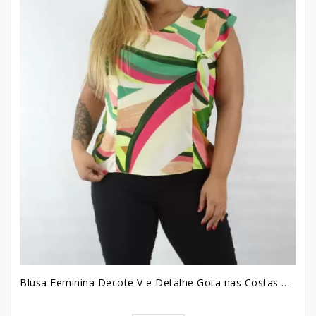
Blusa Feminina Decote V e Detalhe Gota nas Costas Babado Sobreposto em Viscose Plus Size Geometrico Colors [2209034]