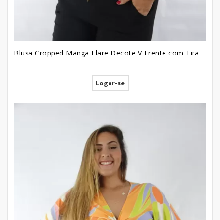
Blusa Cropped Manga Flare Decote V Frente com Tiras Bainha com Babado Pus Size em Viscose Etnico Colors [2209028]
Logar-se