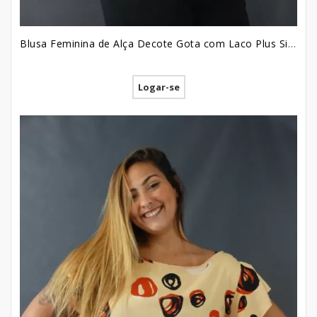
Blusa Feminina de Alça Decote Gota com Laco Plus Size em Viscose Azul Colors [2207054]
Logar-se