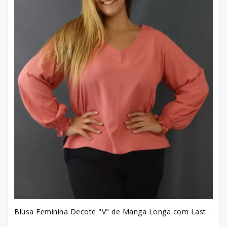
Blusa Feminina Decote "V" de Manga Longa com Lastex no Punho em Viscolinho Plus Size Rose F [2207021]