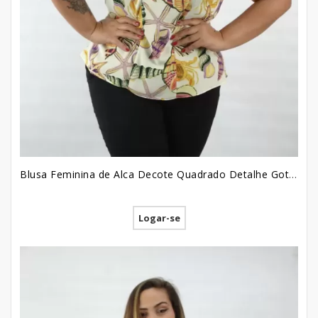
Blusa Feminina de Alca Decote Quadrado Detalhe Gota em Viscose Plus Size Off White Conchas [2209050]
Logar-se