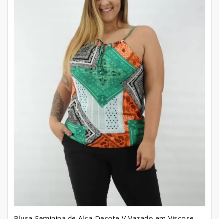
Blusa Feminina de Alca Decote V Vazado em Viscose Plus Size Etnico Colors [2209048]