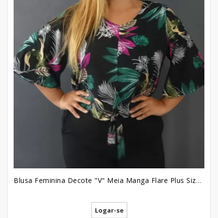
Blusa Feminina Decote "V" Meia Manga Flare Plus Size em Viscose Preto Folhas Flores [2207012]
Logar-se