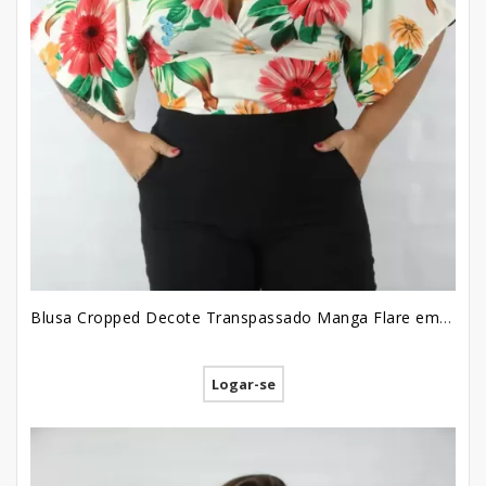
Blusa Cropped Decote Transpassado Manga Flare em Viscose Plus Size Off White Flores e Folhas [2209057]
Logar-se