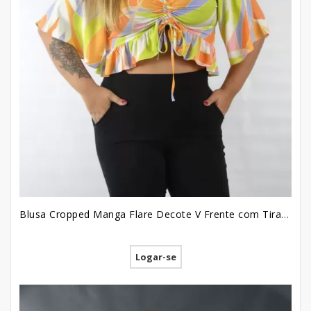
Blusa Cropped Manga Flare Decote V Frente com Tiras Bainha com Babado Pus Size em Viscose Branco Colors [2209027]
Logar-se