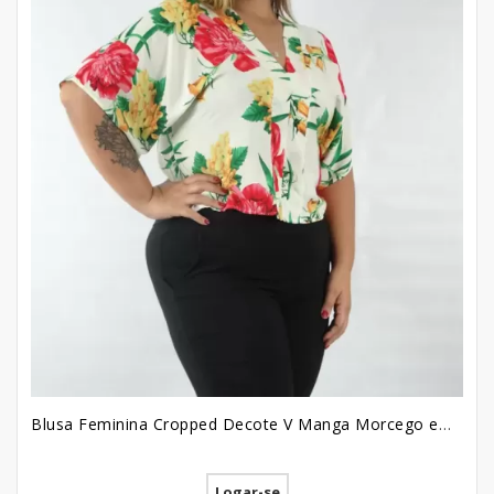
Blusa Feminina Cropped Decote V Manga Morcego em Viscose Plus Size Off White Flores [2209061]
Logar-se