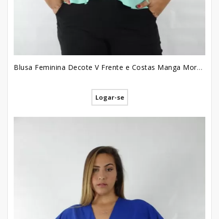
Blusa Feminina Decote V Frente e Costas Manga Morcego em Viscose Plus Size Verde Claro [2209060]
Logar-se