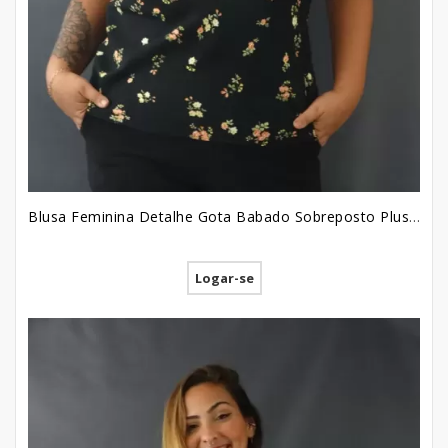
Blusa Feminina Detalhe Gota Babado Sobreposto Plus Size em Viscose Preto Flores [2207022]
Logar-se