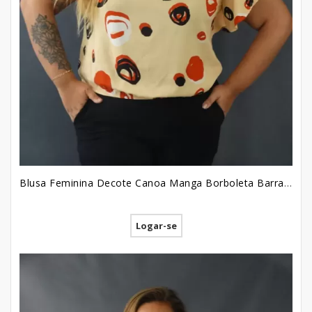
Blusa Feminina Decote Canoa Manga Borboleta Barra com Elastico em Viscose Plus Size Bege Circulos[2207053]
Logar-se