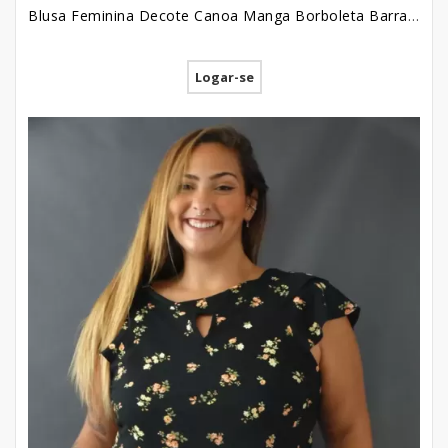
Blusa Feminina Decote Canoa Manga Borboleta Barra com Elastico em Viscose Plus Size Azul Marinho Flores Colors [2207052]
Logar-se