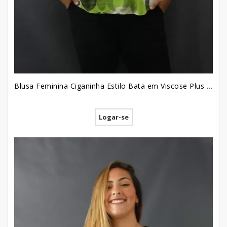
Blusa Feminina Ciganinha Estilo Bata em Viscose Plus Size Verde Circulos Riscos [2207014]
Logar-se