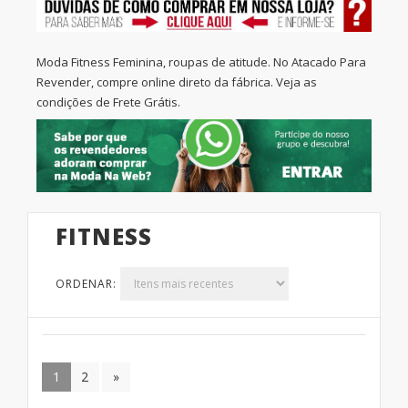
Moda Fitness Feminina, roupas de atitude. No Atacado Para
Revender, compre online direto da fábrica. Veja as
condições de Frete Grátis.
DICAS PARA INFLUÊNCIAR
MELHOR AS CLIENTES PARA
VENDER MAIS NO
INSTAGRAM
FITNESS
O verão está chegando e a corrida para
ORDENAR:
conquistar o corpo sarado também. É
nessa hora que as mulheres tiram o tênis
do armário e as roupas de malhar para dar
início à maratona de exercícios aeróbicos e
1
2
»
treinos de musculação ao ar livre ou na