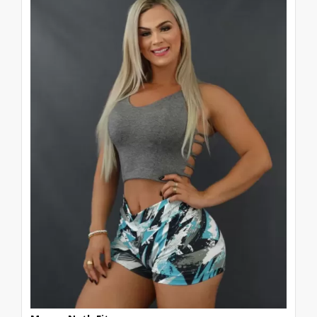
músculos, evitando cãibras, estiramentos e
inflamações. As meias até o joelho sobre a
legging, viraram febre. Mas, meninas acima
do peso ou com as pernas e panturrilhas
grossas devem evitar, principalmente a
branca e as estampadas, que aumentam o
volume e as deixam mais baixinhas. Já as
meias curtas encurtam as pernas, por isso,
as baixinhas devem passar longe delas.
Quem tem as pernas mais malhadas e
sequinhas podem usar e abusar das meias
de vários tipos e cores. O importante é
malhar com a roupa que seja confortável e
que não deixe de estar na moda.