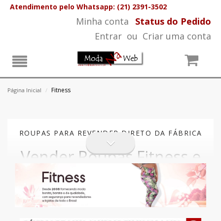
Atendimento pelo Whatsapp: (21) 2391-3502
Minha conta
Status do Pedido
Entrar
ou
Criar uma conta
Fitness
Página Inicial
/
ROUPAS PARA REVENDER DIRETO DA FÁBRICA
Vender Roupas Fitness e
Ganhar Dinheiro Para
Ter Uma Boa Renda
Extra