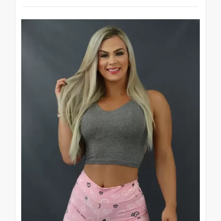
academia, mas, sem deixar o estilo de lado,
é claro.
A moda fitness veio com tudo e hoje já faz
parte do guarda-roupa das mulheres que
malham. A maioria costuma usar calças
com cores escuras ou estampadas, com o
objetivo de disfarçar aquela “gordurinha”
que incomoda. Outras, preferem macacões
com decotes nas costas ou shorts que
destacam as pernas.
Na hora do treino, ter conforto é
fundamental e os macacões são excelentes
opções para quem deseja praticar