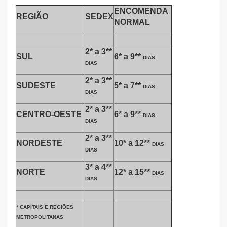
ENCOMENDA
REGIÃO
SEDEX
NORMAL
2* a 3**
SUL
6* a 9**
DIAS
DIAS
2* a 3**
SUDESTE
5* a 7**
DIAS
DIAS
2* a 3**
CENTRO-OESTE
6* a 9**
DIAS
DIAS
2* a 3**
NORDESTE
10* a 12**
DIAS
DIAS
3* a 4**
NORTE
12* a 15**
DIAS
DIAS
* CAPITAIS E REGIÕES
METROPOLITANAS