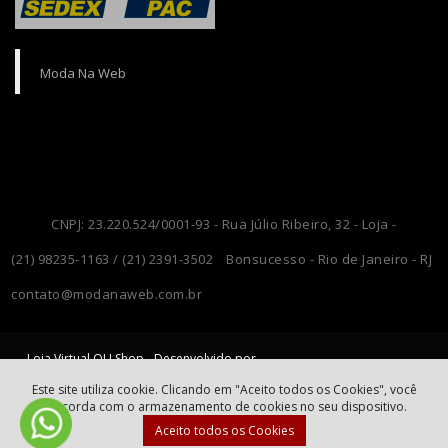
Moda Na Web
CNPJ: 23.220.524/0001-93 - Rua Júlio Ribeiro, 32 - Loja -
(21) 98235-1163 / (21) 2391-3502
Bonsucesso - Rio de Janeiro - RJ
contato@modanaweb.com.br
Loja Virtual OLI Shop - Desenvolvido por
OLI Consultoria
Moda Na Web
e
Este site utiliza cookie. Clicando em "Aceito todos os Cookies", você
concorda com o armazenamento de cookies no seu dispositivo.
Aceito todos os Cookies
© 2015 - 2026 Moda Na Web. Todos os Direitos Reservados.