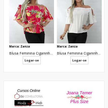
Marca: Zanza
Marca: Zanza
Ma
Blusa Feminina Ciganinha com Laco em Viscose Rosa Estampa Tropical [2210033]
Blusa Feminina Ciganinha com Laco em Viscose Branco [2210032]
Logar-se
Logar-se