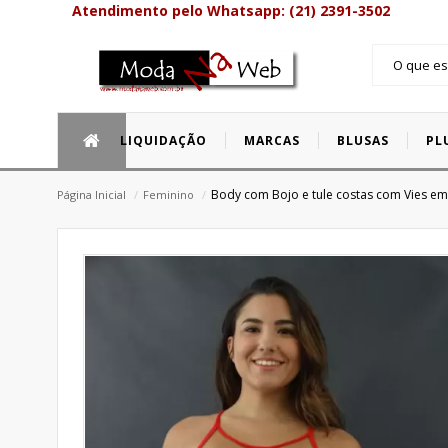
Atendimento pelo Whatsapp: (21) 2391-3502
LIQUIDAÇÃO
MARCAS
BLUSAS
PL
OLIMNW Cursos Online
Bermudas e S
Body com Bojo e tule costas com Vies em
Página Inicial
/
Feminino
/