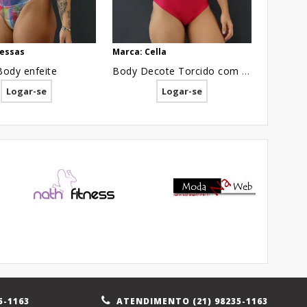
ressas
Marca: Cella
Body enfeite
Body Decote Torcido com Bojo em Suplex Rosa Pink [2012147]
Logar-se
Logar-se
5-1163
ATENDIMENTO (21) 98235-1163