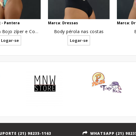
 - Pantera
Marca: Dressas
Marca: D
Body com Bojo zíper e Com Strass em Suplex Estampa Colors
Body pérola nas costas
Logar-se
Logar-se
UPORTE (21) 98235-1163
WHATSAPP (21) 9823