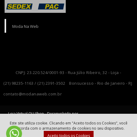
Moda Na Web
CNPJ: 23.220.524/0001-93 - Rua Júlio Ribeiro, 32 - Loja -
(21) 98235-1163 / (21) 2391-3502
Bonsucesso - Rio de Janeiro - RJ
contato@modanaweb.com.br
Loja Virtual OLI Shop - Desenvolvido por
OLI Consultoria
Moda Na Web
e
Este site utiliza cookie. Clicando em "Aceito todos os Cookies", você
concorda com o armazenamento de cookies no seu dispositivo.
Aceito todos os Cookies