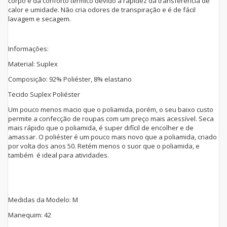
corpo e dá conforto térmico devido à rapidez da transferência de
calor e umidade. Não cria odores de transpiração e é de fácil
lavagem e secagem.
Informações:
Material: Suplex
Composição: 92% Poliéster, 8% elastano
Tecido Suplex Poliéster
Um pouco menos macio que o poliamida, porém, o seu baixo custo
permite a confecção de roupas com um preço mais acessível. Seca
mais rápido que o poliamida, é super difícil de encolher e de
amassar. O poliéster é um pouco mais novo que a poliamida, criado
por volta dos anos 50. Retém menos o suor que o poliamida, e
também é ideal para atividades.
Medidas da Modelo: M
Manequim: 42